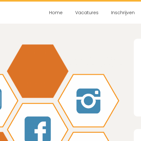
Home
Vacatures
Inschrijven
Nog geen accou
Schrijf je binnen 2 mi
Ac
Wachtwoord vergeten?