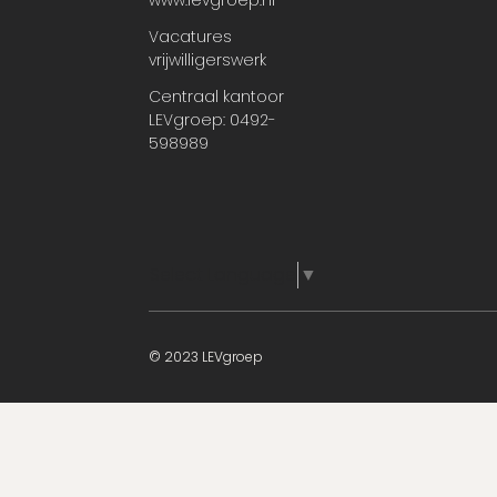
www.levgroep.nl
Vacatures
vrijwilligerswerk
Centraal kantoor
LEVgroep: 0492-
598989
Select Language
▼
© 2023 LEVgroep