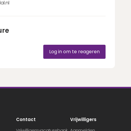
l.nl
ure
Log in om te reageren
Contact
Vrijwilligers
Vrijwilligersvacaturebank
Aanmelden