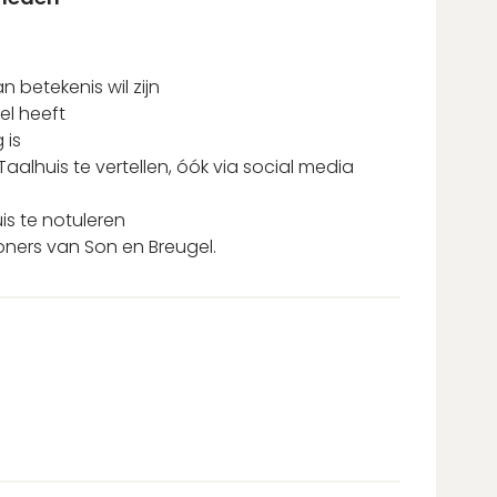
 betekenis wil zijn
el heeft
 is
aalhuis te vertellen, óók via social media
is te notuleren
oners van Son en Breugel.